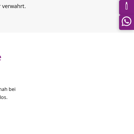
 verwahrt.
e
nah bei
los.