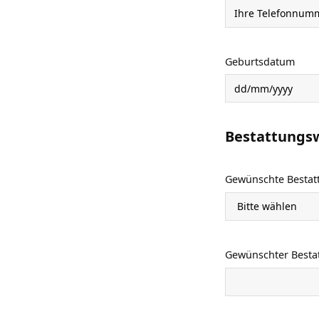
Geburtsdatum
TT
Schrägstrich
Bestattungs
MM
Schrägstrich
JJJJ
Gewünschte Bestat
Gewünschter Bestat