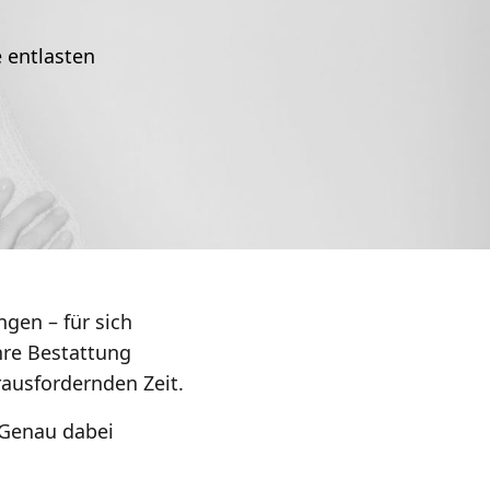
 entlasten
ngen – für sich
hre Bestattung
rausfordernden Zeit.
Genau dabei