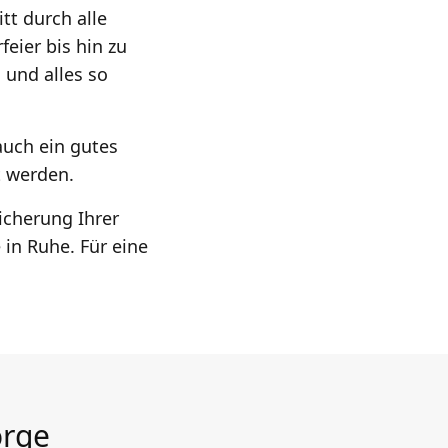
tt durch alle
eier bis hin zu
 und alles so
auch ein gutes
t werden.
icherung Ihrer
 in Ruhe. Für eine
orge