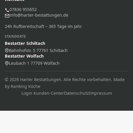
07836 955652
info@harter-bestattungen.de
24h Rufbereitschaft – 365 Tage im Jahr
STANDORTE
Bestatter Schiltach
Bahnhofstr. 5 77761 Schiltach
Bestatter Wolfach
Leubach 1 77709 Wolfach
© 2026 Harter Bestattungen. Alle Rechte vorbehalten. Made
by Ranking Köche
Login Kunden-Center
Datenschutz
Impressum